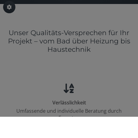
Unser Qualitäts-Versprechen für Ihr
Projekt – vo
m
Bad
ü
ber
Heizung
bis
Haustechnik
Verlässlichkeit
Umfassende und individuelle Beratung durch
Experten